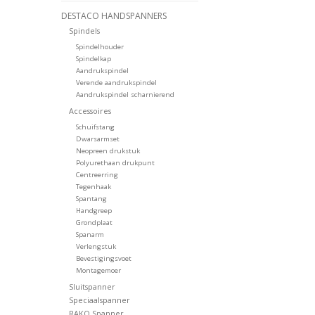
DESTACO HANDSPANNERS
Spindels
Spindelhouder
Spindelkap
Aandrukspindel
Verende aandrukspindel
Aandrukspindel scharnierend
Accessoires
Schuifstang
Dwarsarmset
Neopreen drukstuk
Polyurethaan drukpunt
Centreerring
Tegenhaak
Spantang
Handgreep
Grondplaat
Spanarm
Verlengstuk
Bevestigingsvoet
Montagemoer
Sluitspanner
Speciaalspanner
RAKO Spanner