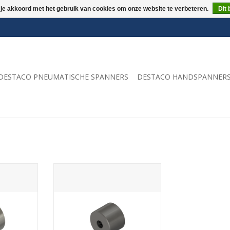
 je akkoord met het gebruik van cookies om onze website te verbeteren.
Dit 
DESTACO PNEUMATISCHE SPANNERS
DESTACO HANDSPANNER
e 30 met
Aardnok Ø40, lengte 30 met
 Materiaal
inwendig draad M12. Materiaal
Staal S355
NKELWAGEN
TOEVOEGEN AAN WINKELWAGEN