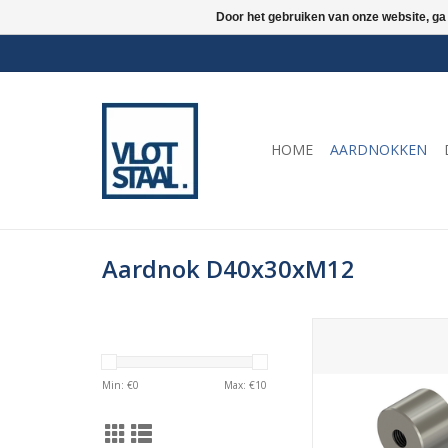
Door het gebruiken van onze website, ga
HOME
AARDNOKKEN
Aardnok D40x30xM12
Aardnok Ø40, lengt
inwendig draad M12.
RVS 315
Min: €
0
Max: €
10
TOEVOEGEN AAN WI