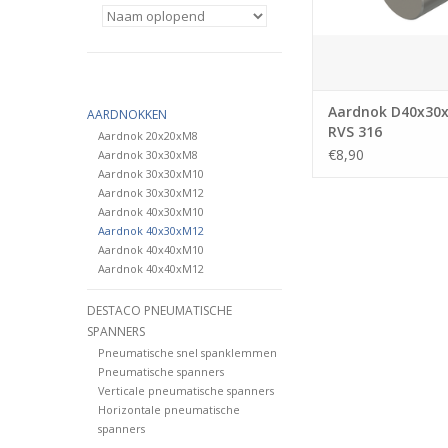
Aardnok D40x30
AARDNOKKEN
RVS 316
Aardnok 20x20xM8
€8,90
Aardnok 30x30xM8
Aardnok 30x30xM10
Aardnok 30x30xM12
Aardnok 40x30xM10
Aardnok 40x30xM12
Aardnok 40x40xM10
Aardnok 40x40xM12
DESTACO PNEUMATISCHE
SPANNERS
Pneumatische snel spanklemmen
Pneumatische spanners
Verticale pneumatische spanners
Horizontale pneumatische
spanners