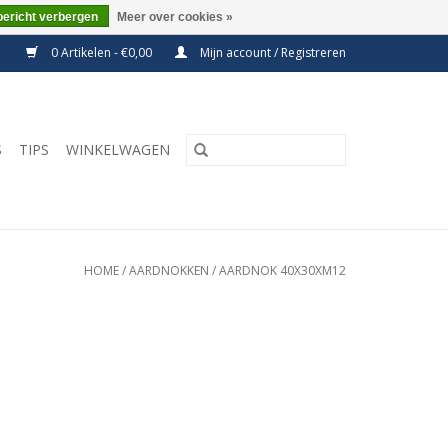
bericht verbergen
Meer over cookies »
0 Artikelen - €0,00
Mijn account / Registreren
S
TIPS
WINKELWAGEN
HOME
/
AARDNOKKEN
/
AARDNOK 40X30XM12