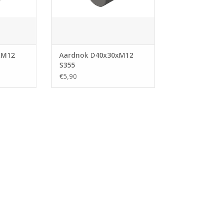
xM12
Aardnok D40x30xM12
S355
€5,90