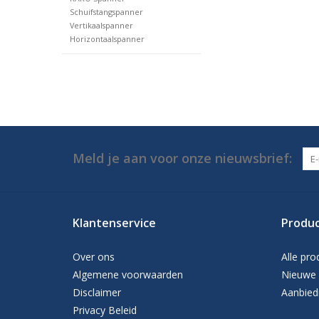
Schuifstangspanner
Vertikaalspanner
Horizontaalspanner
Meld je aan voor onze nieuwsbrief:
Klantenservice
Produ
Over ons
Alle pro
Algemene voorwaarden
Nieuwe 
Disclaimer
Aanbied
Privacy Beleid