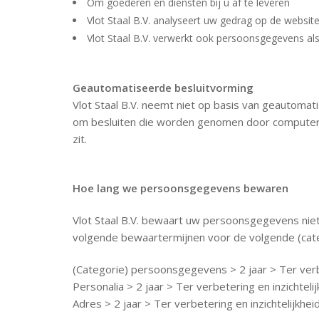
Om goederen en diensten bij u af te leveren
Vlot Staal B.V. analyseert uw gedrag op de webs
Vlot Staal B.V. verwerkt ook persoonsgegevens als w
Geautomatiseerde besluitvorming
Vlot Staal B.V. neemt niet op basis van geautoma
om besluiten die worden genomen door computerp
zit.
Hoe lang we persoonsgegevens bewaren
Vlot Staal B.V. bewaart uw persoonsgegevens niet
volgende bewaartermijnen voor de volgende (cat
(Categorie) persoonsgegevens > 2 jaar > Ter verb
Personalia > 2 jaar > Ter verbetering en inzichte
Adres > 2 jaar > Ter verbetering en inzichtelijkh