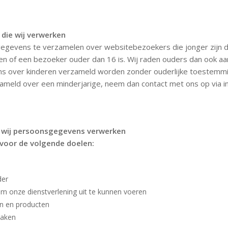
die wij verwerken
 gegevens te verzamelen over websitebezoekers die jonger zijn 
 of een bezoeker ouder dan 16 is. Wij raden ouders dan ook aan b
s over kinderen verzameld worden zonder ouderlijke toestemming.
meld over een minderjarige, neem dan contact met ons op via
i
g wij persoonsgegevens verwerken
 voor de volgende doelen:
der
 om onze dienstverlening uit te kunnen voeren
en en producten
maken