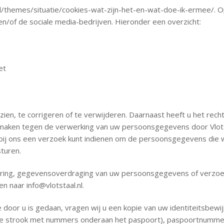
en.nl/themes/situatie/cookies-wat-zijn-het-en-wat-doe-ik-ermee/
en/of de sociale media-bedrijven. Hieronder een overzicht:
et
ien, te corrigeren of te verwijderen. Daarnaast heeft u het re
maken tegen de verwerking van uw persoonsgegevens door Vlot St
ij ons een verzoek kunt indienen om de persoonsgegevens die w
turen.
jdering, gegevensoverdraging van uw persoonsgegevens of verzoe
en naar
info@vlotstaal.nl
.
e door u is gedaan, vragen wij u een kopie van uw identiteitsbew
de strook met nummers onderaan het paspoort), paspoortnummer