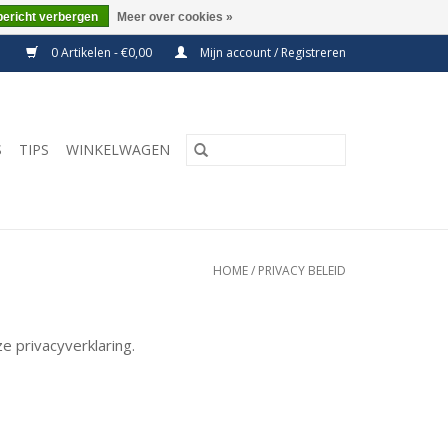
bericht verbergen
Meer over cookies »
0 Artikelen - €0,00
Mijn account / Registreren
S
TIPS
WINKELWAGEN
HOME
/
PRIVACY BELEID
 privacyverklaring.