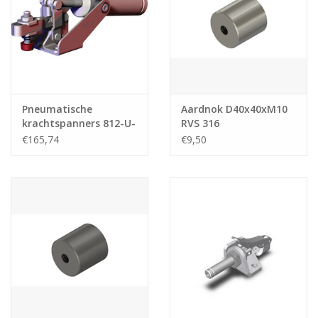
Pneumatische
Aardnok D40x40xM10
krachtspanners 812-U-
RVS 316
LC
€165,74
€9,50