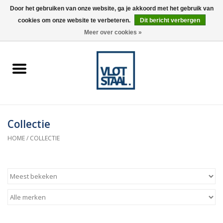
Door het gebruiken van onze website, ga je akkoord met het gebruik van
cookies om onze website te verbeteren.
Dit bericht verbergen
0 Artikelen - €0,00
Meer over cookies »
Home
Aardnokken
Destaco pneumatische
Collectie
spanners
HOME
/
COLLECTIE
Destaco handspanners
Tips
Winkelwagen