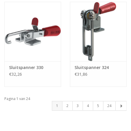
Sluitspanner 330
Sluitspanner 324
€32,26
€31,86
Pagina 1 van 24
1
2
3
4
5
24