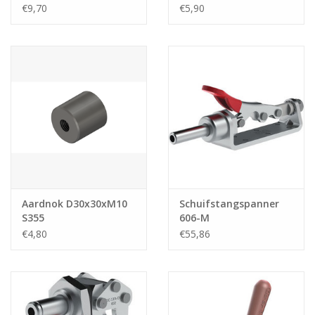
€9,70
€5,90
Aardnok D30x30xM10
Schuifstangspanner
S355
606-M
€4,80
€55,86