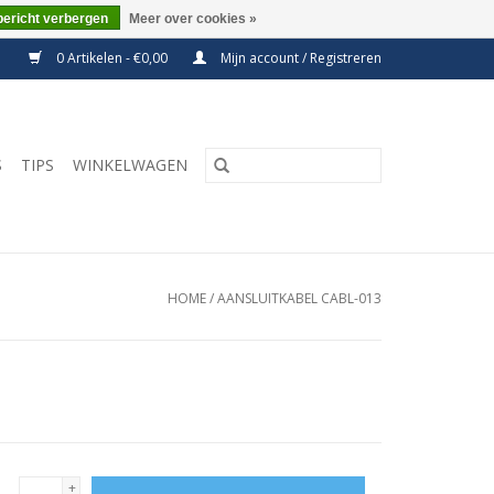
bericht verbergen
Meer over cookies »
0 Artikelen - €0,00
Mijn account / Registreren
S
TIPS
WINKELWAGEN
HOME
/
AANSLUITKABEL CABL-013
+