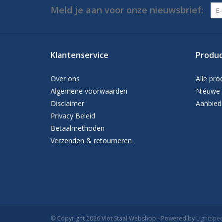
Meld je aan voor onze nieuwsbrief:
Klantenservice
Produ
Over ons
Alle pro
Algemene voorwaarden
Nieuwe 
Disclaimer
Aanbied
Privacy Beleid
Betaalmethoden
Verzenden & retourneren
© Copyright 2026 Vlot Staal Webshop - Powered by
Lightspe