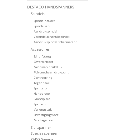
DESTACO HANDSPANNERS
Spindels
Spindelhouder
Spindelkap
Aandrukspindel
Verende aandrukspindel
Aandrukspindel scharnierend
Accessoires
Schuifstang
Dwarsarmset
Neopreen drukstuk
Polyurethaan drukpunt
Centreerring
Tegenhaak
Spantang
Handgreep
Grondplaat
Spanarm
Verlengstuk
Bevestigingsvoet
Montagemoer
Sluitspanner
Speciaalspanner
RAKO Spanner