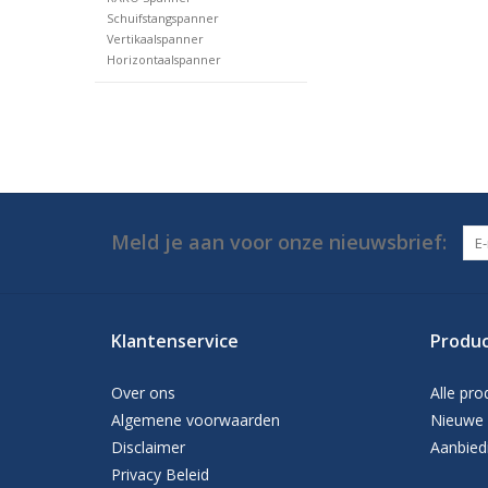
Schuifstangspanner
Vertikaalspanner
Horizontaalspanner
Meld je aan voor onze nieuwsbrief:
Klantenservice
Produ
Over ons
Alle pro
Algemene voorwaarden
Nieuwe 
Disclaimer
Aanbied
Privacy Beleid