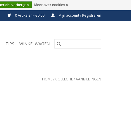
bericht verbergen
Meer over cookies »
0 Artikelen - €0,00
Mijn account / Registreren
S
TIPS
WINKELWAGEN
HOME
/
COLLECTIE
/
AANBIEDINGEN