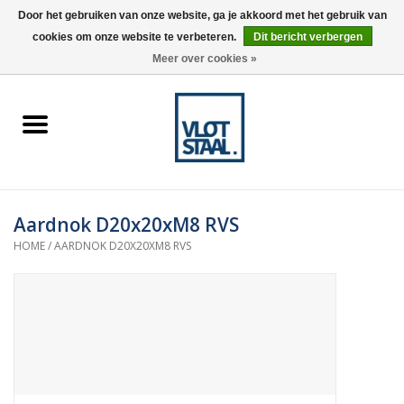
Door het gebruiken van onze website, ga je akkoord met het gebruik van
cookies om onze website te verbeteren.
Dit bericht verbergen
0 Artikelen - €0,00
Meer over cookies »
Home
Aardnokken
Destaco pneumatische
Aardnok D20x20xM8 RVS
spanners
HOME
/
AARDNOK D20X20XM8 RVS
Destaco handspanners
Tips
Winkelwagen