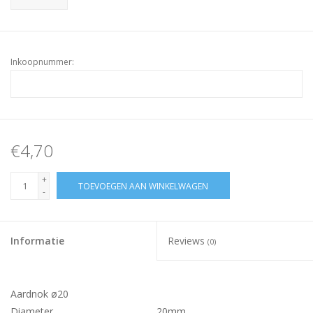
Inkoopnummer:
€4,70
+
TOEVOEGEN AAN WINKELWAGEN
-
Informatie
Reviews
(0)
Aardnok ø20
Diameter
20mm