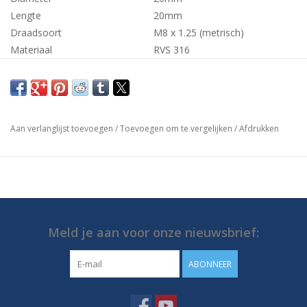
Lengte
20mm
Draadsoort
M8 x 1.25 (metrisch)
Materiaal
RVS 316
Aan verlanglijst toevoegen
/
Toevoegen om te vergelijken
/
Afdrukken
Meld je aan voor onze nieuwsbrief:
ABONNEER