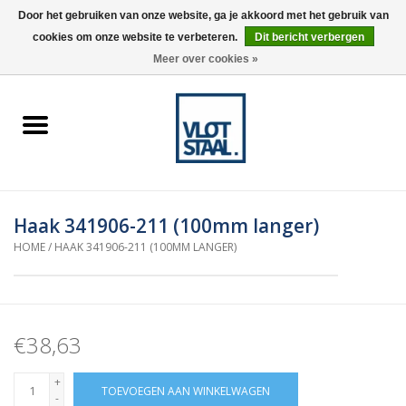
Door het gebruiken van onze website, ga je akkoord met het gebruik van
cookies om onze website te verbeteren.
Dit bericht verbergen
0 Artikelen - €0,00
Meer over cookies »
Home
Aardnokken
Destaco pneumatische
Haak 341906-211 (100mm langer)
spanners
HOME
/
HAAK 341906-211 (100MM LANGER)
Destaco handspanners
Tips
€38,63
+
Winkelwagen
TOEVOEGEN AAN WINKELWAGEN
-