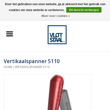
Door het gebruiken van onze website, ga je akkoord met het gebruik van
cookies om onze website te verbeteren.
Dit bericht verbergen
0 Artikelen - €0,00
Meer over cookies »
Home
Aardnokken
Destaco pneumatische
Vertikaalspanner 5110
spanners
HOME
/
VERTIKAALSPANNER 5110
Destaco handspanners
Tips
Winkelwagen