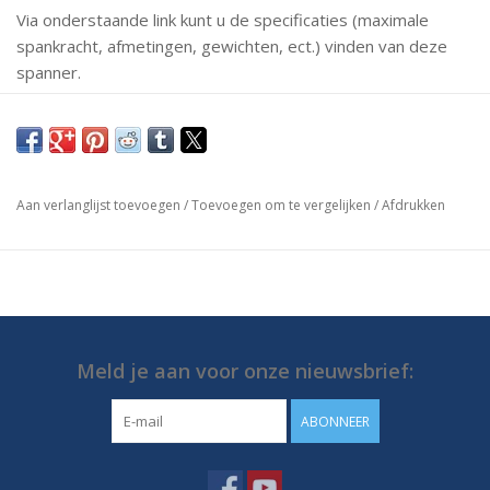
Via onderstaande link kunt u de specificaties (maximale
spankracht, afmetingen, gewichten, ect.) vinden van deze
spanner.
Mochten er vragen zijn neem dan gerust contact met ons
op.
https://media.destaco.com/assetbank-
Aan verlanglijst toevoegen
/
Toevoegen om te vergelijken
/
Afdrukken
destaco/assetfile/2829.pdf
Meld je aan voor onze nieuwsbrief:
ABONNEER