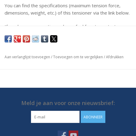
You can find the specifications (maximum tension force,
dimensions, weight, etc.) of this tensioner via the link below.
If you have any questions, please feel free to contact us.
https://media.destaco.com/assetbank-
destaco/assetfile/2830.pdf
Aan verlanglijst toevoegen
/
Toevoegen om te vergelijken
/
Afdrukken
Meld je aan voor onze nieuwsbrief:
ABONNEER