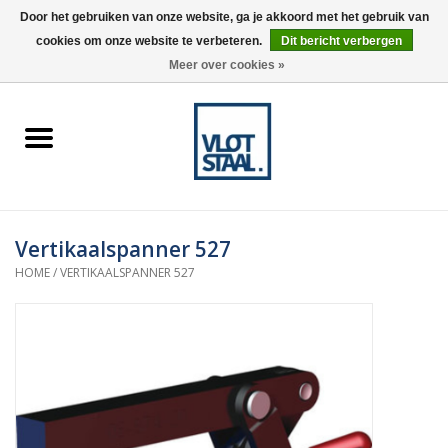
Door het gebruiken van onze website, ga je akkoord met het gebruik van
cookies om onze website te verbeteren.
Dit bericht verbergen
0 Artikelen - €0,00
Meer over cookies »
Home
Aardnokken
Destaco pneumatische
Vertikaalspanner 527
spanners
HOME
/
VERTIKAALSPANNER 527
Destaco handspanners
Tips
Winkelwagen