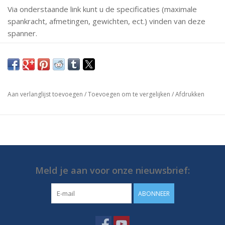
Via onderstaande link kunt u de specificaties (maximale
spankracht, afmetingen, gewichten, ect.) vinden van deze
spanner.
Mochten er vragen zijn neem dan gerust contact met ons
op.
https://media.destaco.com/assetbank-
Aan verlanglijst toevoegen
/
Toevoegen om te vergelijken
/
Afdrukken
destaco/assetfile/2835.pdf
Meld je aan voor onze nieuwsbrief:
ABONNEER