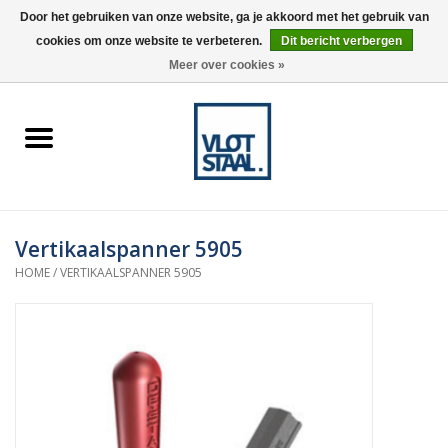
Door het gebruiken van onze website, ga je akkoord met het gebruik van
cookies om onze website te verbeteren.
Dit bericht verbergen
0 Artikelen - €0,00
Meer over cookies »
Home
Aardnokken
Destaco pneumatische
Vertikaalspanner 5905
spanners
HOME
/
VERTIKAALSPANNER 5905
Destaco handspanners
Tips
Winkelwagen