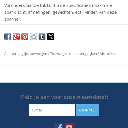
Via onderstaande link kunt u de specificaties (maximale
spankracht, afmetingen, gewichten, ect.) vinden van deze
spanner.
Mochten er vragen zijn neem dan gerust contact met ons
op.
https://media.destaco.com/assetbank-
Aan verlanglijst toevoegen
/
Toevoegen om te vergelijken
/
Afdrukken
destaco/assetfile/2727.pdf
Meld je aan voor onze nieuwsbrief:
ABONNEER