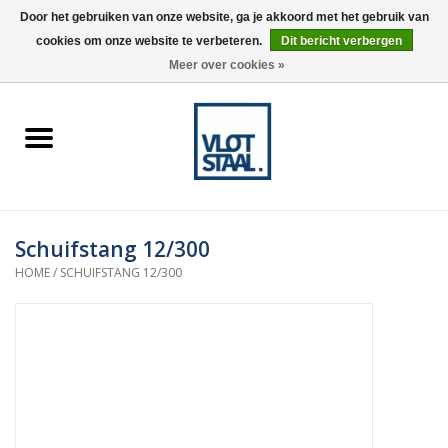
Door het gebruiken van onze website, ga je akkoord met het gebruik van
cookies om onze website te verbeteren.
Dit bericht verbergen
0 Artikelen - €0,00
Meer over cookies »
Home
Aardnokken
Destaco pneumatische
Schuifstang 12/300
spanners
HOME
/
SCHUIFSTANG 12/300
Destaco handspanners
Tips
Winkelwagen