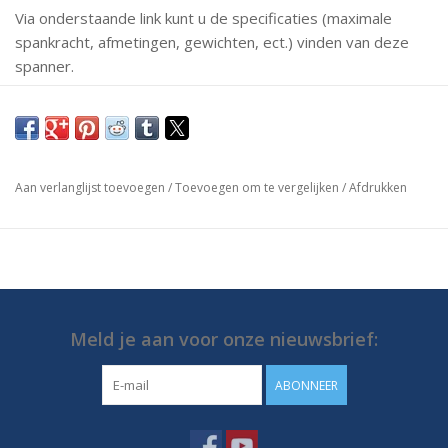
Via onderstaande link kunt u de specificaties (maximale
spankracht, afmetingen, gewichten, ect.) vinden van deze
spanner.
Mochten er vragen zijn neem dan gerust contact met ons
op.
https://media.destaco.com/assetbank-
Aan verlanglijst toevoegen
/
Toevoegen om te vergelijken
/
Afdrukken
destaco/assetfile/2824.pdf
Meld je aan voor onze nieuwsbrief:
ABONNEER