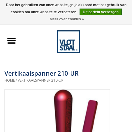
Door het gebruiken van onze website, ga je akkoord met het gebruik van
cookies om onze website te verbeteren.
Dit bericht verbergen
0 Artikelen - €0,00
Meer over cookies »
Home
Aardnokken
Destaco pneumatische
Vertikaalspanner 210-UR
spanners
HOME
/
VERTIKAALSPANNER 210-UR
Destaco handspanners
Tips
Winkelwagen