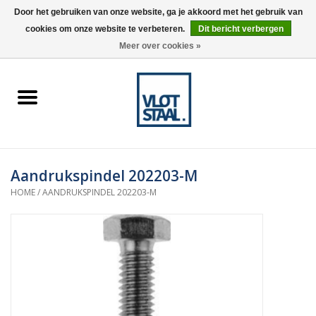
Door het gebruiken van onze website, ga je akkoord met het gebruik van
cookies om onze website te verbeteren.
Dit bericht verbergen
0 Artikelen - €0,00
Meer over cookies »
Home
Aardnokken
Destaco pneumatische
Aandrukspindel 202203-M
spanners
HOME
/
AANDRUKSPINDEL 202203-M
Destaco handspanners
Tips
Winkelwagen