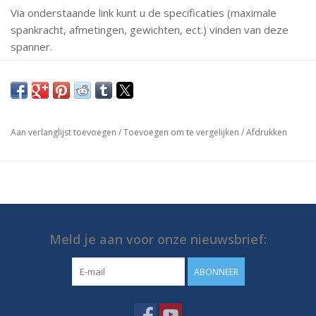
Via onderstaande link kunt u de specificaties (maximale
spankracht, afmetingen, gewichten, ect.) vinden van deze
spanner.
Mochten er vragen zijn neem dan gerust contact met ons
op.
https://media.destaco.com/assetbank-
Aan verlanglijst toevoegen
/
Toevoegen om te vergelijken
/
Afdrukken
destaco/assetfile/2727.pdf
Meld je aan voor onze nieuwsbrief:
ABONNEER