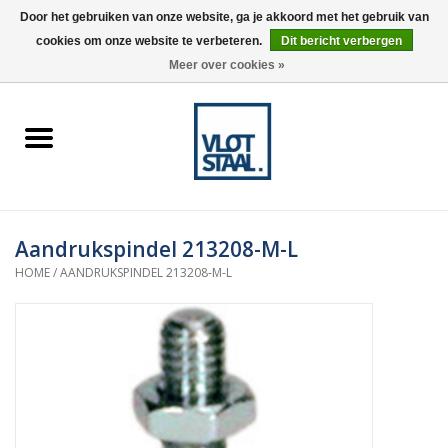
Door het gebruiken van onze website, ga je akkoord met het gebruik van
cookies om onze website te verbeteren.
Dit bericht verbergen
0 Artikelen - €0,00
Meer over cookies »
Home
Aardnokken
Destaco pneumatische
Aandrukspindel 213208-M-L
spanners
HOME
/
AANDRUKSPINDEL 213208-M-L
Destaco handspanners
Tips
Winkelwagen