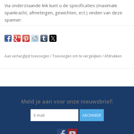
Via onderstaande link kunt u de specificaties (maximale
spankracht, afmetingen, gewichten, ect.) vinden van deze
spanner.
Mochten er vragen zijn neem dan gerust contact met ons
op.
https://media.destaco.com/assetbank-
Aan verlanglijst toevoegen
/
Toevoegen om te vergelijken
/
Afdrukken
destaco/assetfile/2739.pdf
Meld je aan voor onze nieuwsbrief:
ABONNEER