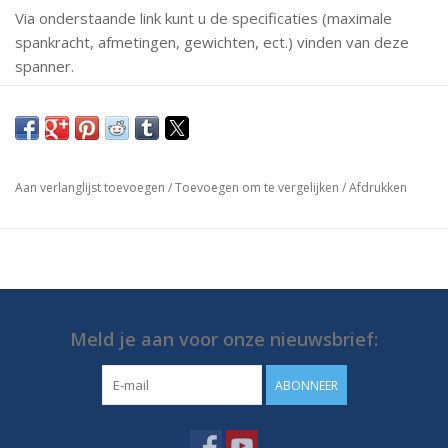
Via onderstaande link kunt u de specificaties (maximale
spankracht, afmetingen, gewichten, ect.) vinden van deze
spanner.
Mochten er vragen zijn neem dan gerust contact met ons
op.
https://media.destaco.com/assetbank-
Aan verlanglijst toevoegen
/
Toevoegen om te vergelijken
/
Afdrukken
destaco/assetfile/2727.pdf
Meld je aan voor onze nieuwsbrief:
ABONNEER