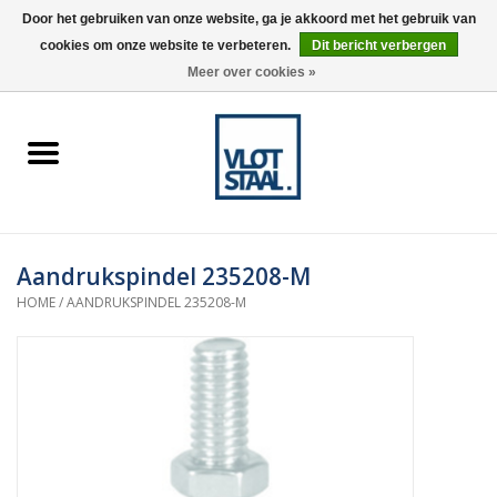
Door het gebruiken van onze website, ga je akkoord met het gebruik van
cookies om onze website te verbeteren.
Dit bericht verbergen
0 Artikelen - €0,00
Meer over cookies »
Home
Aardnokken
Destaco pneumatische
Aandrukspindel 235208-M
spanners
HOME
/
AANDRUKSPINDEL 235208-M
Destaco handspanners
Tips
Winkelwagen