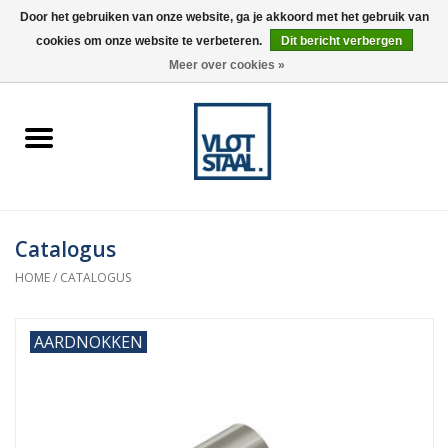
Door het gebruiken van onze website, ga je akkoord met het gebruik van
cookies om onze website te verbeteren.
Dit bericht verbergen
0 Artikelen - €0,00
Meer over cookies »
Home
Aardnokken
Destaco pneumatische
Catalogus
spanners
HOME
/
CATALOGUS
Destaco handspanners
AARDNOKKEN
Tips
Winkelwagen