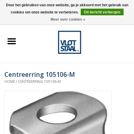
Door het gebruiken van onze website, ga je akkoord met het gebruik van
cookies om onze website te verbeteren.
Dit bericht verbergen
0 Artikelen - €0,00
Meer over cookies »
Home
Aardnokken
Destaco pneumatische
Centreerring 105106-M
spanners
HOME
/
CENTREERRING 105106-M
Destaco handspanners
Tips
Winkelwagen