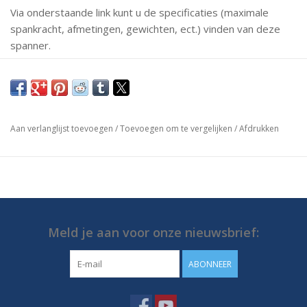
Via onderstaande link kunt u de specificaties (maximale
spankracht, afmetingen, gewichten, ect.) vinden van deze
spanner.
Mochten er vragen zijn neem dan gerust contact met ons
op.
https://media.destaco.com/assetbank-
Aan verlanglijst toevoegen
/
Toevoegen om te vergelijken
/
Afdrukken
destaco/assetfile/2727.pdf
Meld je aan voor onze nieuwsbrief:
ABONNEER