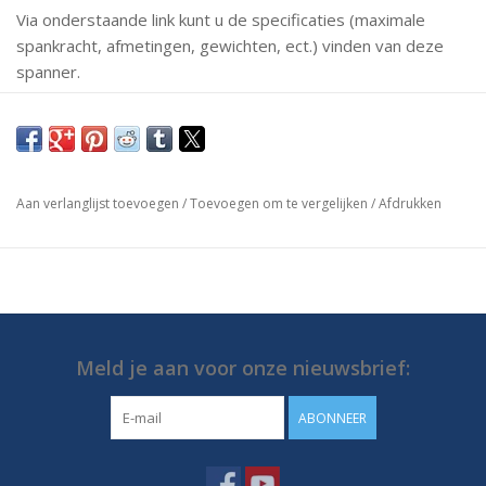
Via onderstaande link kunt u de specificaties (maximale
spankracht, afmetingen, gewichten, ect.) vinden van deze
spanner.
Mochten er vragen zijn neem dan gerust contact met ons
op.
https://media.destaco.com/assetbank-
Aan verlanglijst toevoegen
/
Toevoegen om te vergelijken
/
Afdrukken
destaco/assetfile/2737.pdf
Meld je aan voor onze nieuwsbrief:
ABONNEER