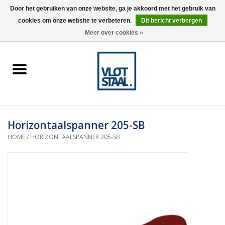
Door het gebruiken van onze website, ga je akkoord met het gebruik van
cookies om onze website te verbeteren.
Dit bericht verbergen
0 Artikelen - €0,00
Meer over cookies »
Home
Aardnokken
Destaco pneumatische
Horizontaalspanner 205-SB
spanners
HOME
/
HORIZONTAALSPANNER 205-SB
Destaco handspanners
Tips
Winkelwagen