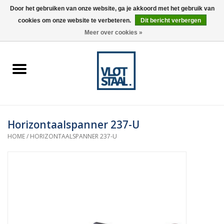
Door het gebruiken van onze website, ga je akkoord met het gebruik van
cookies om onze website te verbeteren.
Dit bericht verbergen
0 Artikelen - €0,00
Meer over cookies »
Home
Aardnokken
Destaco pneumatische
Horizontaalspanner 237-U
spanners
HOME
/
HORIZONTAALSPANNER 237-U
Destaco handspanners
Tips
Winkelwagen