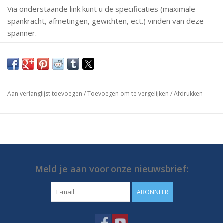
Via onderstaande link kunt u de specificaties (maximale
spankracht, afmetingen, gewichten, ect.) vinden van deze
spanner.
Mochten er vragen zijn neem dan gerust contact met ons
op.
https://media.destaco.com/assetbank-
Aan verlanglijst toevoegen
/
Toevoegen om te vergelijken
/
Afdrukken
destaco/assetfile/2745.pdf
Meld je aan voor onze nieuwsbrief:
ABONNEER