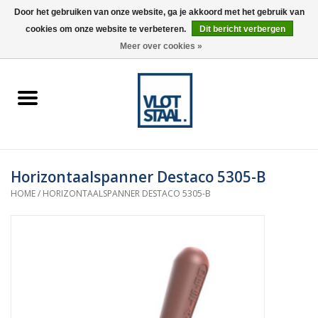
Door het gebruiken van onze website, ga je akkoord met het gebruik van
cookies om onze website te verbeteren.
Dit bericht verbergen
0 Artikelen - €0,00
Meer over cookies »
Home
Aardnokken
Destaco pneumatische
Horizontaalspanner Destaco 5305-B
spanners
HOME
/
HORIZONTAALSPANNER DESTACO 5305-B
Destaco handspanners
Tips
Winkelwagen