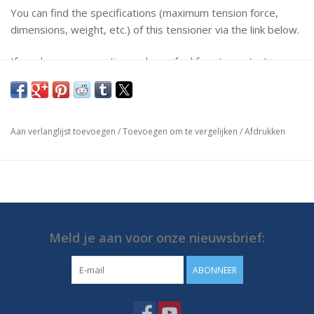
You can find the specifications (maximum tension force,
dimensions, weight, etc.) of this tensioner via the link below.
If you have any questions, please feel free to contact us.
https://media.destaco.com/assetbank-
destaco/assetfile/2748.pdf
Aan verlanglijst toevoegen
/
Toevoegen om te vergelijken
/
Afdrukken
Meld je aan voor onze nieuwsbrief:
ABONNEER