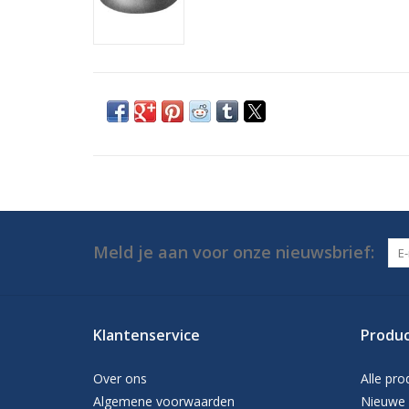
Meld je aan voor onze nieuwsbrief:
Klantenservice
Produ
Over ons
Alle pro
Algemene voorwaarden
Nieuwe 