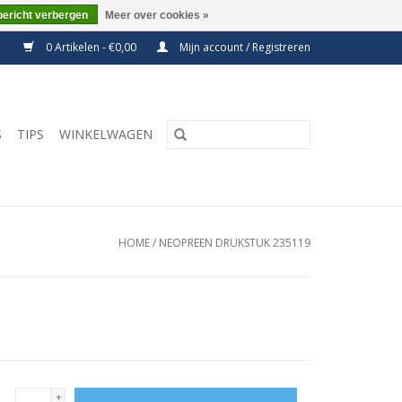
bericht verbergen
Meer over cookies »
0 Artikelen - €0,00
Mijn account / Registreren
S
TIPS
WINKELWAGEN
HOME
/
NEOPREEN DRUKSTUK 235119
+