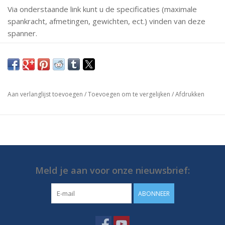
Via onderstaande link kunt u de specificaties (maximale
spankracht, afmetingen, gewichten, ect.) vinden van deze
spanner.
Mochten er vragen zijn neem dan gerust contact met ons
op.
https://media.destaco.com/assetbank-
Aan verlanglijst toevoegen
/
Toevoegen om te vergelijken
/
Afdrukken
destaco/assetfile/2776.pdf
Meld je aan voor onze nieuwsbrief:
ABONNEER