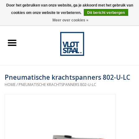
Door het gebruiken van onze website, ga je akkoord met het gebruik van
cookies om onze website te verbeteren.
Dit bericht verbergen
0 Artikelen - €0,00
Meer over cookies »
Home
Aardnokken
Destaco pneumatische
Pneumatische krachtspanners 802-U-LC
spanners
HOME
/
PNEUMATISCHE KRACHTSPANNERS 802-U-LC
Destaco handspanners
Tips
Winkelwagen