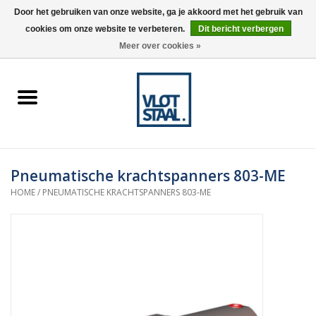
Door het gebruiken van onze website, ga je akkoord met het gebruik van
cookies om onze website te verbeteren.
Dit bericht verbergen
0 Artikelen - €0,00
Meer over cookies »
Home
Aardnokken
Destaco pneumatische
Pneumatische krachtspanners 803-ME
spanners
HOME
/
PNEUMATISCHE KRACHTSPANNERS 803-ME
Destaco handspanners
Tips
Winkelwagen