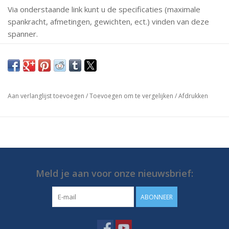
Via onderstaande link kunt u de specificaties (maximale
spankracht, afmetingen, gewichten, ect.) vinden van deze
spanner.
Mochten er vragen zijn neem dan gerust contact met ons
op.
https://media.destaco.com/assetbank-
Aan verlanglijst toevoegen
/
Toevoegen om te vergelijken
/
Afdrukken
destaco/assetfile/2778.pdf
Meld je aan voor onze nieuwsbrief:
ABONNEER