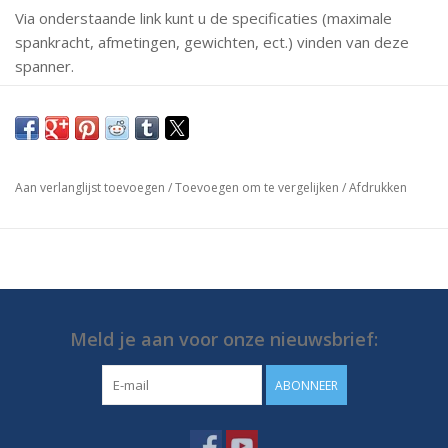
Via onderstaande link kunt u de specificaties (maximale
spankracht, afmetingen, gewichten, ect.) vinden van deze
spanner.
Mochten er vragen zijn neem dan gerust contact met ons
op.
https://media.destaco.com/assetbank-
Aan verlanglijst toevoegen
/
Toevoegen om te vergelijken
/
Afdrukken
destaco/assetfile/2780.pdf
https://media.destaco.com/assetbank-
destaco//assetfile/3867.pdf
Meld je aan voor onze nieuwsbrief:
ABONNEER