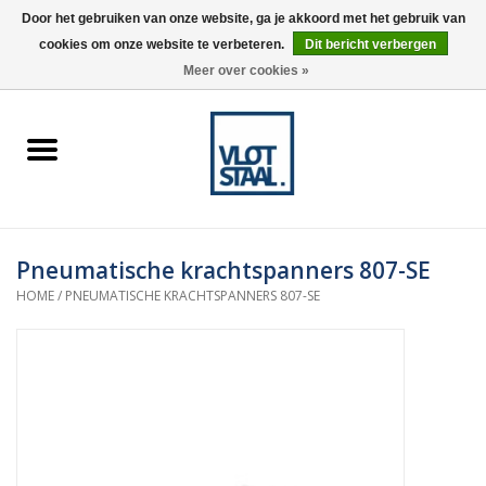
Door het gebruiken van onze website, ga je akkoord met het gebruik van
cookies om onze website te verbeteren.
Dit bericht verbergen
0 Artikelen - €0,00
Meer over cookies »
Home
Aardnokken
Destaco pneumatische
Pneumatische krachtspanners 807-SE
spanners
HOME
/
PNEUMATISCHE KRACHTSPANNERS 807-SE
Destaco handspanners
Tips
Winkelwagen