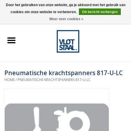
Door het gebruiken van onze website, ga je akkoord met het gebruik van
cookies om onze website te verbeteren.
Dit bericht verbergen
0 Artikelen - €0,00
Meer over cookies »
Home
Aardnokken
Destaco pneumatische
Pneumatische krachtspanners 817-U-LC
spanners
HOME
/
PNEUMATISCHE KRACHTSPANNERS 817-U-LC
Destaco handspanners
Tips
Winkelwagen