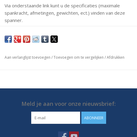
Via onderstaande link kunt u de specificaties (maximale
spankracht, afmetingen, gewichten, ect.) vinden van deze
spanner.
Mochten er vragen zijn neem dan gerust contact met ons
op.
https://media.destaco.com/assetbank-
Aan verlanglijst toevoegen
/
Toevoegen om te vergelijken
/
Afdrukken
destaco/assetfile/2783.pdf
Meld je aan voor onze nieuwsbrief:
ABONNEER