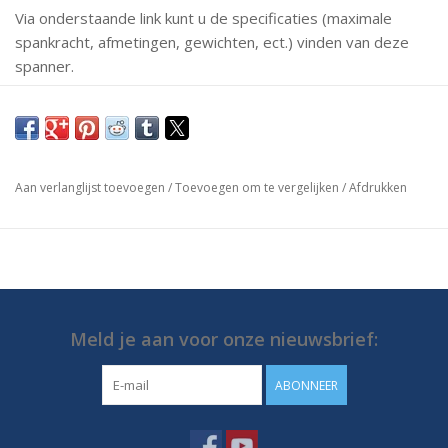
Via onderstaande link kunt u de specificaties (maximale
spankracht, afmetingen, gewichten, ect.) vinden van deze
spanner.
Mochten er vragen zijn neem dan gerust contact met ons
op.
https://media.destaco.com/assetbank-
Aan verlanglijst toevoegen
/
Toevoegen om te vergelijken
/
Afdrukken
destaco/assetfile/2786.pdf
Meld je aan voor onze nieuwsbrief:
ABONNEER