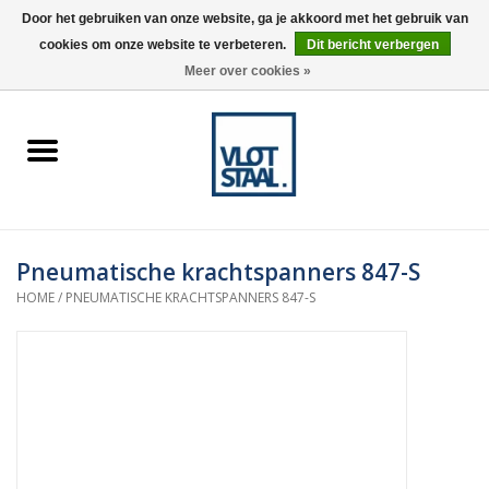
Door het gebruiken van onze website, ga je akkoord met het gebruik van
cookies om onze website te verbeteren.
Dit bericht verbergen
0 Artikelen - €0,00
Meer over cookies »
Home
Aardnokken
Destaco pneumatische
Pneumatische krachtspanners 847-S
spanners
HOME
/
PNEUMATISCHE KRACHTSPANNERS 847-S
Destaco handspanners
Tips
Winkelwagen