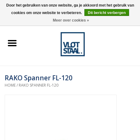
Door het gebruiken van onze website, ga je akkoord met het gebruik van
cookies om onze website te verbeteren.
Dit bericht verbergen
0 Artikelen - €0,00
Meer over cookies »
Home
Aardnokken
Destaco pneumatische
RAKO Spanner FL-120
spanners
HOME
/
RAKO SPANNER FL-120
Destaco handspanners
Tips
Winkelwagen