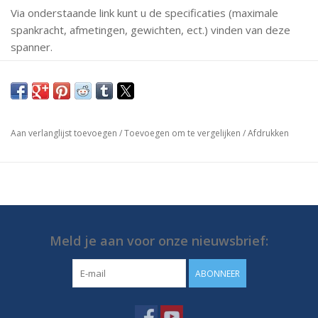
Via onderstaande link kunt u de specificaties (maximale
spankracht, afmetingen, gewichten, ect.) vinden van deze
spanner.
Mochten er vragen zijn neem dan gerust contact met ons
op.
https://media.destaco.com/assetbank-
Aan verlanglijst toevoegen
/
Toevoegen om te vergelijken
/
Afdrukken
destaco/assetfile/2839.pdf
Meld je aan voor onze nieuwsbrief:
ABONNEER