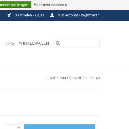
bericht verbergen
Meer over cookies »
0 Artikelen - €0,00
Mijn account / Registreren
S
TIPS
WINKELWAGEN
HOME
/
RAKO SPANNER G-082-40
+