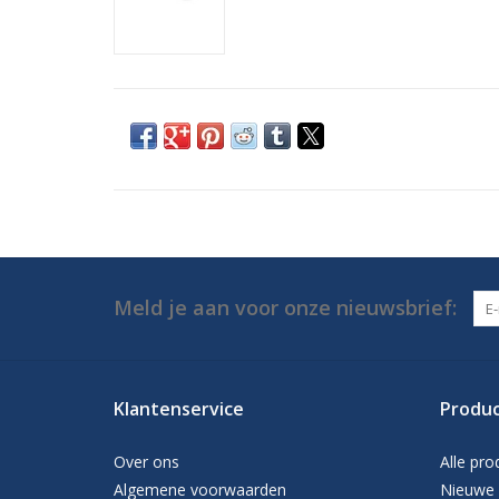
Meld je aan voor onze nieuwsbrief:
Klantenservice
Produ
Over ons
Alle pro
Algemene voorwaarden
Nieuwe 