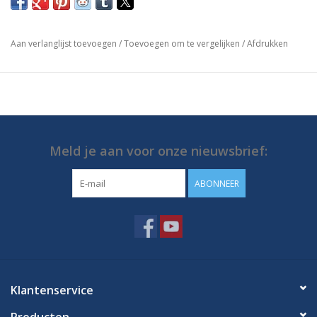
op.
https://media.destaco.com/assetbank-
Aan verlanglijst toevoegen
/
Toevoegen om te vergelijken
/
Afdrukken
destaco/assetfile/2727.pdf
Meld je aan voor onze nieuwsbrief:
ABONNEER
Klantenservice