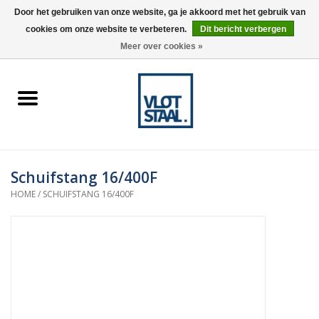
Door het gebruiken van onze website, ga je akkoord met het gebruik van
cookies om onze website te verbeteren.
Dit bericht verbergen
0 Artikelen - €0,00
Meer over cookies »
Home
Aardnokken
Destaco pneumatische
Schuifstang 16/400F
spanners
HOME
/
SCHUIFSTANG 16/400F
Destaco handspanners
Tips
Winkelwagen