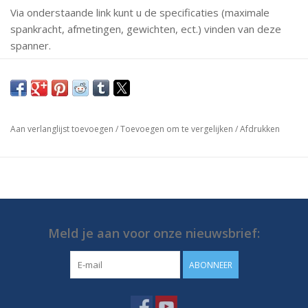
Via onderstaande link kunt u de specificaties (maximale
spankracht, afmetingen, gewichten, ect.) vinden van deze
spanner.
Mochten er vragen zijn neem dan gerust contact met ons
op.
https://media.destaco.com/assetbank-
Aan verlanglijst toevoegen
/
Toevoegen om te vergelijken
/
Afdrukken
destaco/assetfile/2799.pdf
Meld je aan voor onze nieuwsbrief:
ABONNEER