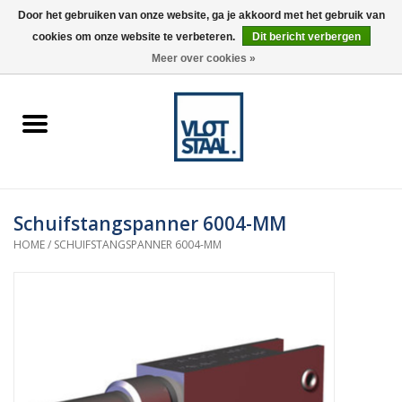
Door het gebruiken van onze website, ga je akkoord met het gebruik van
cookies om onze website te verbeteren.
Dit bericht verbergen
0 Artikelen - €0,00
Meer over cookies »
Home
Aardnokken
Destaco pneumatische
Schuifstangspanner 6004-MM
spanners
HOME
/
SCHUIFSTANGSPANNER 6004-MM
Destaco handspanners
Tips
Winkelwagen