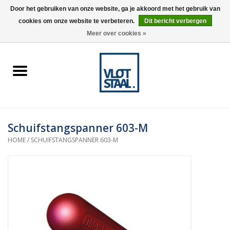
Door het gebruiken van onze website, ga je akkoord met het gebruik van
cookies om onze website te verbeteren.
Dit bericht verbergen
0 Artikelen - €0,00
Meer over cookies »
Home
Aardnokken
Destaco pneumatische
Schuifstangspanner 603-M
spanners
HOME
/
SCHUIFSTANGSPANNER 603-M
Destaco handspanners
Tips
Winkelwagen