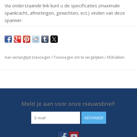
Via onderstaande link kunt u de specificaties (maximale
spankracht, afmetingen, gewichten, ect.) vinden van deze
spanner.
Mochten er vragen zijn neem dan gerust contact met ons
op.
https://media.destaco.com/assetbank-
Aan verlanglijst toevoegen
/
Toevoegen om te vergelijken
/
Afdrukken
destaco/assetfile/2804.pdf
Meld je aan voor onze nieuwsbrief:
ABONNEER