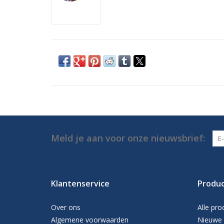
Meld je aan voor onze nieuwsbrief:
Klantenservice
Produ
Over ons
Alle pro
Algemene voorwaarden
Nieuwe 