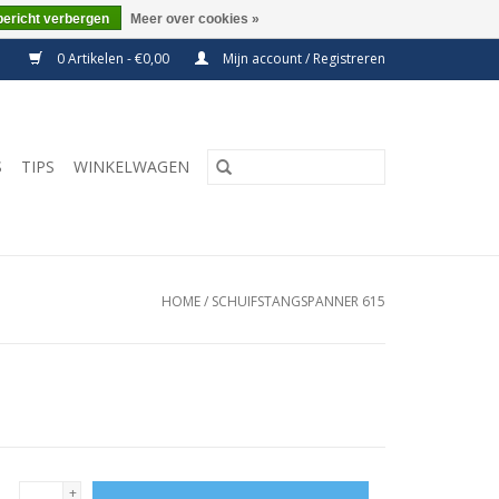
bericht verbergen
Meer over cookies »
0 Artikelen - €0,00
Mijn account / Registreren
S
TIPS
WINKELWAGEN
HOME
/
SCHUIFSTANGSPANNER 615
+