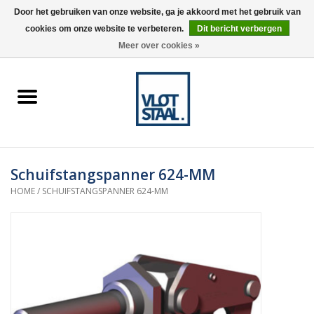
Door het gebruiken van onze website, ga je akkoord met het gebruik van
cookies om onze website te verbeteren.
Dit bericht verbergen
0 Artikelen - €0,00
Meer over cookies »
Home
Aardnokken
Destaco pneumatische
Schuifstangspanner 624-MM
spanners
HOME
/
SCHUIFSTANGSPANNER 624-MM
Destaco handspanners
Tips
Winkelwagen