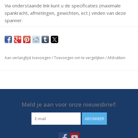
Via onderstaande link kunt u de specificaties (maximale
spankracht, afmetingen, gewichten, ect.) vinden van deze
spanner.
Mochten er vragen zijn neem dan gerust contact met ons
op.
https://media.destaco.com/assetbank-
Aan verlanglijst toevoegen
/
Toevoegen om te vergelijken
/
Afdrukken
destaco/assetfile/2803.pdf
Meld je aan voor onze nieuwsbrief:
ABONNEER