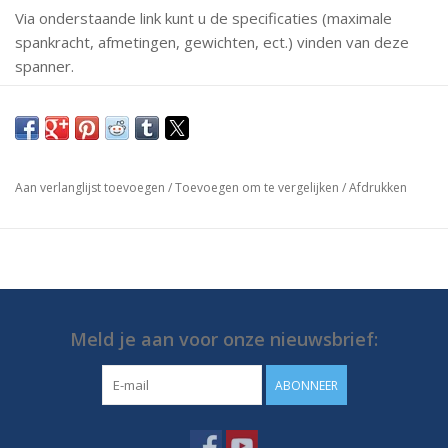
Via onderstaande link kunt u de specificaties (maximale
spankracht, afmetingen, gewichten, ect.) vinden van deze
spanner.
Mochten er vragen zijn neem dan gerust contact met ons
op.
https://media.destaco.com/assetbank-
Aan verlanglijst toevoegen
/
Toevoegen om te vergelijken
/
Afdrukken
destaco/assetfile/2813.pdf
Meld je aan voor onze nieuwsbrief:
ABONNEER