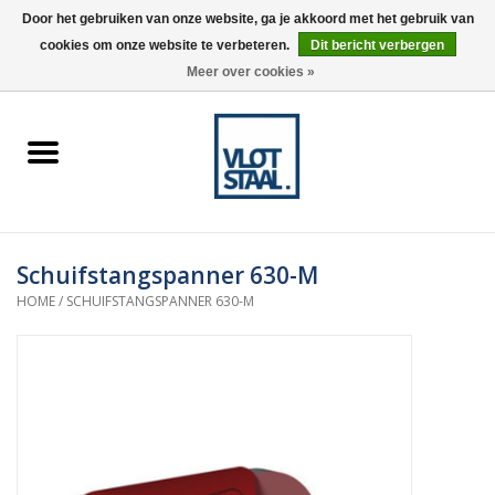
Door het gebruiken van onze website, ga je akkoord met het gebruik van
cookies om onze website te verbeteren.
Dit bericht verbergen
0 Artikelen - €0,00
Meer over cookies »
Home
Aardnokken
Destaco pneumatische
Schuifstangspanner 630-M
spanners
HOME
/
SCHUIFSTANGSPANNER 630-M
Destaco handspanners
Tips
Winkelwagen