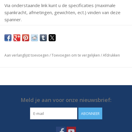
Via onderstaande link kunt u de specificaties (maximale
spankracht, afmetingen, gewichten, ect.) vinden van deze
spanner.
Mochten er vragen zijn neem dan gerust contact met ons
op.
https://media.destaco.com/assetbank-
Aan verlanglijst toevoegen
/
Toevoegen om te vergelijken
/
Afdrukken
destaco/assetfile/2814.pdf
Meld je aan voor onze nieuwsbrief:
ABONNEER