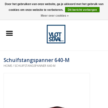
Door het gebruiken van onze website, ga je akkoord met het gebruik van
cookies om onze website te verbeteren.
Dit bericht verbergen
0 Artikelen - €0,00
Meer over cookies »
Home
Aardnokken
Destaco pneumatische
Schuifstangspanner 640-M
spanners
HOME
/
SCHUIFSTANGSPANNER 640-M
Destaco handspanners
Tips
Winkelwagen