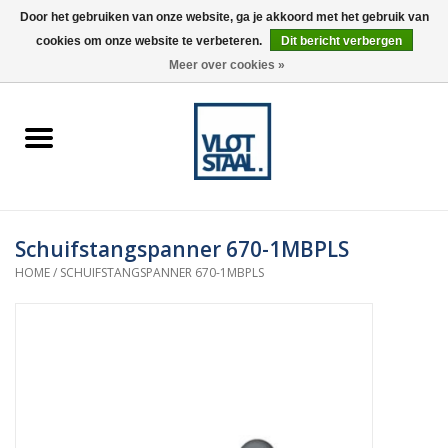
Door het gebruiken van onze website, ga je akkoord met het gebruik van
cookies om onze website te verbeteren.
Dit bericht verbergen
0 Artikelen - €0,00
Meer over cookies »
Home
Aardnokken
Destaco pneumatische
Schuifstangspanner 670-1MBPLS
spanners
HOME
/
SCHUIFSTANGSPANNER 670-1MBPLS
Destaco handspanners
Tips
Winkelwagen