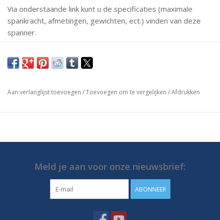
Via onderstaande link kunt u de specificaties (maximale
spankracht, afmetingen, gewichten, ect.) vinden van deze
spanner.
Mochten er vragen zijn neem dan gerust contact met ons
op.
https://media.destaco.com/assetbank-
Aan verlanglijst toevoegen
/
Toevoegen om te vergelijken
/
Afdrukken
destaco/assetfile/2816.pdf
Meld je aan voor onze nieuwsbrief:
ABONNEER