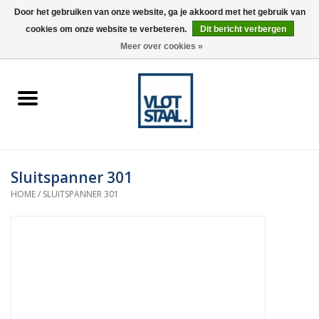
Door het gebruiken van onze website, ga je akkoord met het gebruik van
cookies om onze website te verbeteren.
Dit bericht verbergen
0 Artikelen - €0,00
Meer over cookies »
Home
Aardnokken
Destaco pneumatische
Sluitspanner 301
spanners
HOME
/
SLUITSPANNER 301
Destaco handspanners
Tips
Winkelwagen