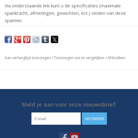
Via onderstaande link kunt u de specificaties (maximale
spankracht, afmetingen, gewichten, ect.) vinden van deze
spanner.
Mochten er vragen zijn neem dan gerust contact met ons
op.
https://media.destaco.com/assetbank-
Aan verlanglijst toevoegen
/
Toevoegen om te vergelijken
/
Afdrukken
destaco/assetfile/2753.pdf
Meld je aan voor onze nieuwsbrief:
ABONNEER