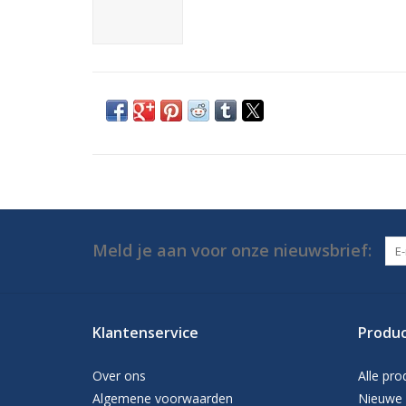
Meld je aan voor onze nieuwsbrief:
Klantenservice
Produ
Over ons
Alle pro
Algemene voorwaarden
Nieuwe 