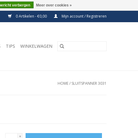
bericht verbergen
Meer over cookies »
0 Artikelen - €0,00
Mijn account / Registreren
S
TIPS
WINKELWAGEN
HOME
/
SLUITSPANNER 3031
+