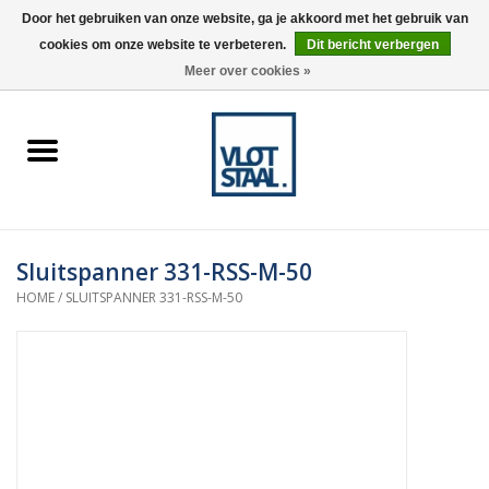
Door het gebruiken van onze website, ga je akkoord met het gebruik van
cookies om onze website te verbeteren.
Dit bericht verbergen
0 Artikelen - €0,00
Meer over cookies »
Home
Aardnokken
Destaco pneumatische
Sluitspanner 331-RSS-M-50
spanners
HOME
/
SLUITSPANNER 331-RSS-M-50
Destaco handspanners
Tips
Winkelwagen