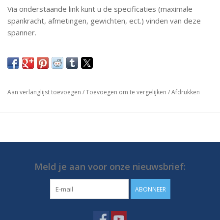
Via onderstaande link kunt u de specificaties (maximale
spankracht, afmetingen, gewichten, ect.) vinden van deze
spanner.
Mochten er vragen zijn neem dan gerust contact met ons
op.
https://media.destaco.com/assetbank-
Aan verlanglijst toevoegen
/
Toevoegen om te vergelijken
/
Afdrukken
destaco/assetfile/2756.pdf
Meld je aan voor onze nieuwsbrief:
ABONNEER