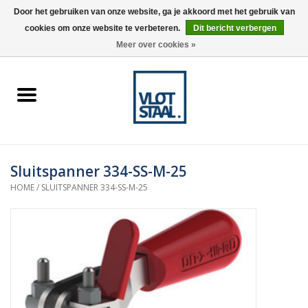
Door het gebruiken van onze website, ga je akkoord met het gebruik van
cookies om onze website te verbeteren.
Dit bericht verbergen
0 Artikelen - €0,00
Meer over cookies »
Home
Aardnokken
Destaco pneumatische
Sluitspanner 334-SS-M-25
spanners
HOME
/
SLUITSPANNER 334-SS-M-25
Destaco handspanners
Tips
Winkelwagen