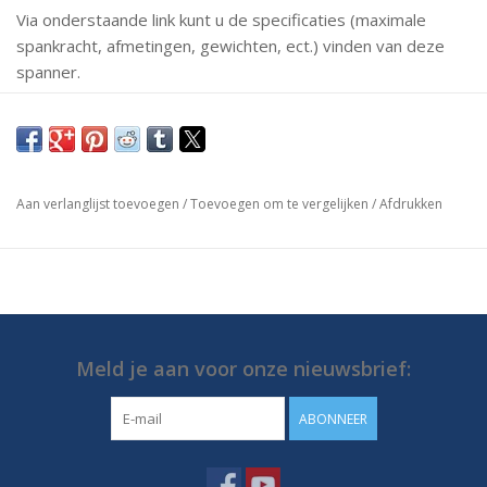
Via onderstaande link kunt u de specificaties (maximale
spankracht, afmetingen, gewichten, ect.) vinden van deze
spanner.
Mochten er vragen zijn neem dan gerust contact met ons
op.
https://media.destaco.com/assetbank-
Aan verlanglijst toevoegen
/
Toevoegen om te vergelijken
/
Afdrukken
destaco/assetfile/2757.pdf
Meld je aan voor onze nieuwsbrief:
ABONNEER