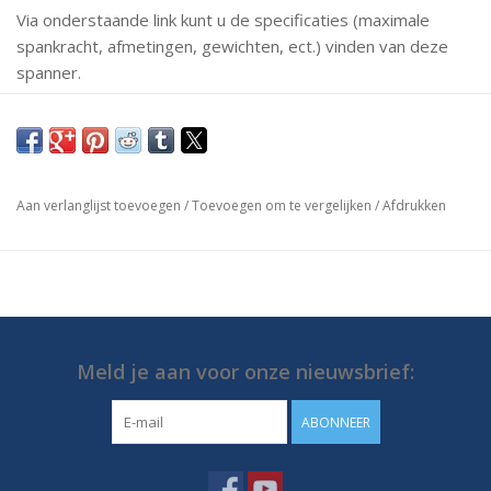
Via onderstaande link kunt u de specificaties (maximale
spankracht, afmetingen, gewichten, ect.) vinden van deze
spanner.
Mochten er vragen zijn neem dan gerust contact met ons
op.
https://media.destaco.com/assetbank-
Aan verlanglijst toevoegen
/
Toevoegen om te vergelijken
/
Afdrukken
destaco/assetfile/2756.pdf
Meld je aan voor onze nieuwsbrief:
ABONNEER