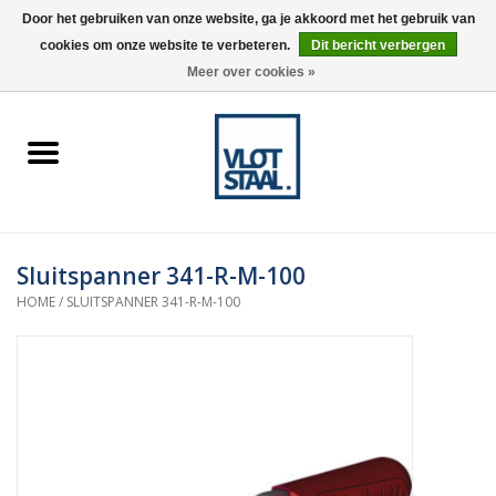
Door het gebruiken van onze website, ga je akkoord met het gebruik van
cookies om onze website te verbeteren.
Dit bericht verbergen
0 Artikelen - €0,00
Meer over cookies »
Home
Aardnokken
Destaco pneumatische
Sluitspanner 341-R-M-100
spanners
HOME
/
SLUITSPANNER 341-R-M-100
Destaco handspanners
Tips
Winkelwagen