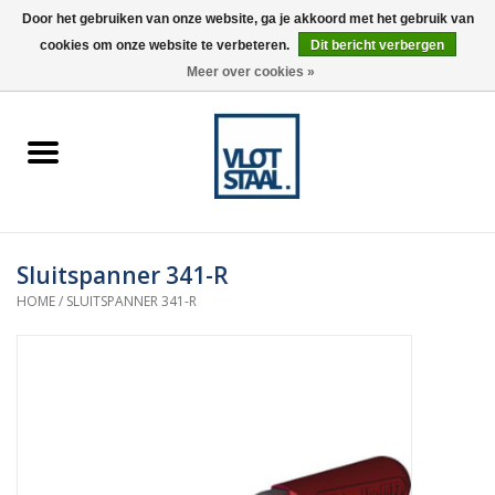
Door het gebruiken van onze website, ga je akkoord met het gebruik van
cookies om onze website te verbeteren.
Dit bericht verbergen
0 Artikelen - €0,00
Meer over cookies »
Home
Aardnokken
Destaco pneumatische
Sluitspanner 341-R
spanners
HOME
/
SLUITSPANNER 341-R
Destaco handspanners
Tips
Winkelwagen