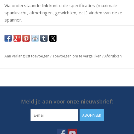
Via onderstaande link kunt u de specificaties (maximale
spankracht, afmetingen, gewichten, ect.) vinden van deze
spanner.
Mochten er vragen zijn neem dan gerust contact met ons
op.
https://media.destaco.com/assetbank-
Aan verlanglijst toevoegen
/
Toevoegen om te vergelijken
/
Afdrukken
destaco/assetfile/2758.pdf
Meld je aan voor onze nieuwsbrief:
ABONNEER