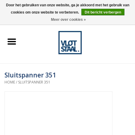
Door het gebruiken van onze website, ga je akkoord met het gebruik van
cookies om onze website te verbeteren.
Dit bericht verbergen
0 Artikelen - €0,00
Meer over cookies »
Home
Aardnokken
Destaco pneumatische
Sluitspanner 351
spanners
HOME
/
SLUITSPANNER 351
Destaco handspanners
Tips
Winkelwagen