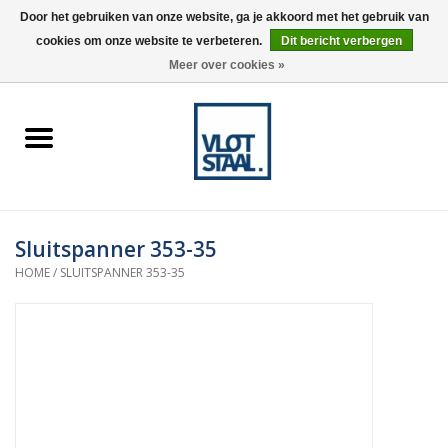
Door het gebruiken van onze website, ga je akkoord met het gebruik van
cookies om onze website te verbeteren.
Dit bericht verbergen
0 Artikelen - €0,00
Meer over cookies »
Home
Aardnokken
Destaco pneumatische
Sluitspanner 353-35
spanners
HOME
/
SLUITSPANNER 353-35
Destaco handspanners
Tips
Winkelwagen