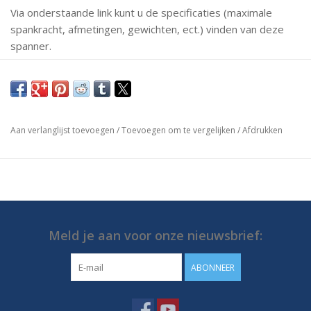
Via onderstaande link kunt u de specificaties (maximale
spankracht, afmetingen, gewichten, ect.) vinden van deze
spanner.
Mochten er vragen zijn neem dan gerust contact met ons
op.
https://media.destaco.com/assetbank-
Aan verlanglijst toevoegen
/
Toevoegen om te vergelijken
/
Afdrukken
destaco/assetfile/2759.pdf
Meld je aan voor onze nieuwsbrief:
ABONNEER