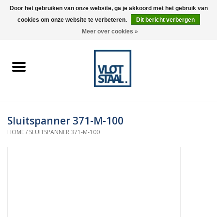
Door het gebruiken van onze website, ga je akkoord met het gebruik van
cookies om onze website te verbeteren.
Dit bericht verbergen
0 Artikelen - €0,00
Meer over cookies »
Home
Aardnokken
Destaco pneumatische
Sluitspanner 371-M-100
spanners
HOME
/
SLUITSPANNER 371-M-100
Destaco handspanners
Tips
Winkelwagen