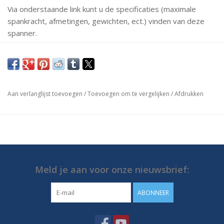
Via onderstaande link kunt u de specificaties (maximale
spankracht, afmetingen, gewichten, ect.) vinden van deze
spanner.
Mochten er vragen zijn neem dan gerust contact met ons
op.
https://media.destaco.com/assetbank-
Aan verlanglijst toevoegen
/
Toevoegen om te vergelijken
/
Afdrukken
destaco/assetfile/2758.pdf
Meld je aan voor onze nieuwsbrief:
ABONNEER