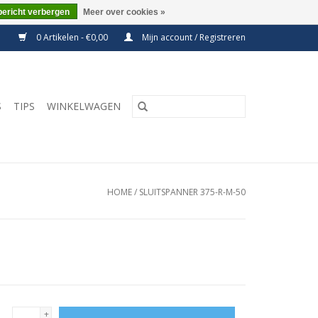
bericht verbergen
Meer over cookies »
0 Artikelen - €0,00
Mijn account / Registreren
S
TIPS
WINKELWAGEN
HOME
/
SLUITSPANNER 375-R-M-50
+