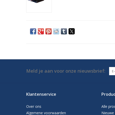
Meld je aan voor onze nieuwsbrief:
Klantenservice
Produ
Over ons
Alle pro
Algemene voorwaarden
Nieuwe 