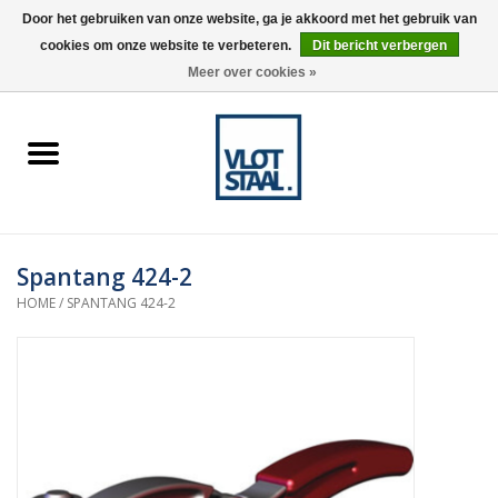
Door het gebruiken van onze website, ga je akkoord met het gebruik van
cookies om onze website te verbeteren.
Dit bericht verbergen
0 Artikelen - €0,00
Meer over cookies »
Home
Aardnokken
Destaco pneumatische
Spantang 424-2
spanners
HOME
/
SPANTANG 424-2
Destaco handspanners
Tips
Winkelwagen