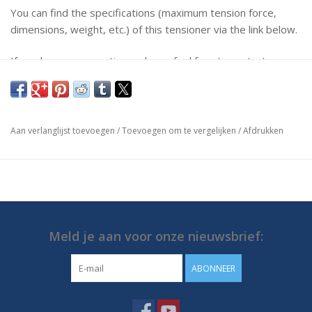
You can find the specifications (maximum tension force,
dimensions, weight, etc.) of this tensioner via the link below.
If you have any questions, please feel free to contact us.
https://media.destaco.com/assetbank-
destaco/assetfile/2791.pdf
Aan verlanglijst toevoegen
/
Toevoegen om te vergelijken
/
Afdrukken
Meld je aan voor onze nieuwsbrief:
ABONNEER