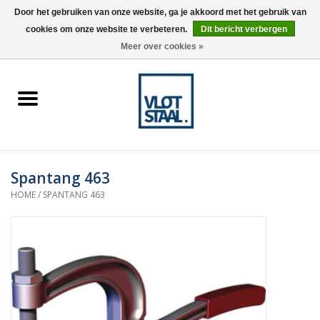
Door het gebruiken van onze website, ga je akkoord met het gebruik van
cookies om onze website te verbeteren.
Dit bericht verbergen
0 Artikelen - €0,00
Meer over cookies »
Home
Aardnokken
Destaco pneumatische
Spantang 463
spanners
HOME
/
SPANTANG 463
Destaco handspanners
Tips
Winkelwagen