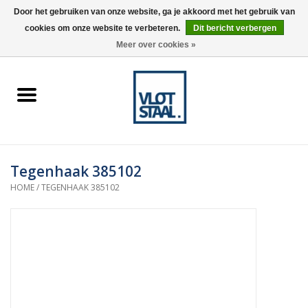
Door het gebruiken van onze website, ga je akkoord met het gebruik van
cookies om onze website te verbeteren.
Dit bericht verbergen
0 Artikelen - €0,00
Meer over cookies »
Home
Aardnokken
Destaco pneumatische
Tegenhaak 385102
spanners
HOME
/
TEGENHAAK 385102
Destaco handspanners
Tips
Winkelwagen