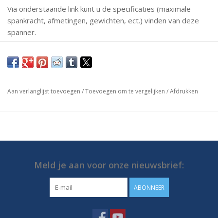
Via onderstaande link kunt u de specificaties (maximale
spankracht, afmetingen, gewichten, ect.) vinden van deze
spanner.
Mochten er vragen zijn neem dan gerust contact met ons
op.
https://media.destaco.com/assetbank-
Aan verlanglijst toevoegen
/
Toevoegen om te vergelijken
/
Afdrukken
destaco/assetfile/2761.pdf
Meld je aan voor onze nieuwsbrief:
ABONNEER