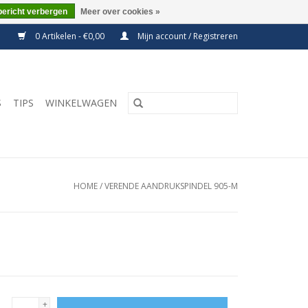
bericht verbergen
Meer over cookies »
0 Artikelen - €0,00
Mijn account / Registreren
S
TIPS
WINKELWAGEN
HOME
/
VERENDE AANDRUKSPINDEL 905-M
+