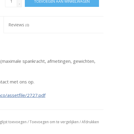
TOEVOEGEN AAN WINKELWAGEN
-
Reviews
(0)
s (maximale spankracht, afmetingen, gewichten,
tact met ons op.
co/assetfile/2727.pdf
glijst toevoegen
/
Toevoegen om te vergelijken
/
Afdrukken